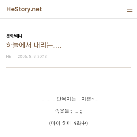
본문 바로가기
HeStory.net
문화/애니
하늘에서 내리는....
HE
2005. 8. 9. 20:13
............. 반짝이는... 이쁜~...
속옷들;; -_-;;
(마이 히메 4화中)