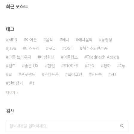
최근 포스트
태그
MP3
아이폰
음악
애니
애니음악
동영상
java
티스토리
구글
OST
척수소뇌변성증
크롬 브라우저
바탕화면
이클립스
Friedriech Ataxia
일드
좋은 UX
협업
S100FS
가요
영화
Op
팝
프로젝트
스마트폰
플러그인
노트북
ED
신변잡기
It
더보기
검색