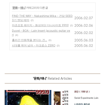
'
문화
>
애니
' 카테고리의 다른 글
FIND THE WAY - Nakashima Mika - 건담 SEED
2006.02.07
3기 엔딩 테마
(2)
2006.02.06
마츠모토 레이지 - 화성여단 다나사이트 999.9
(2)
Duvet - BOA - Lain Insert (acoustic guitar ve
2006.02.02
r)
(4)
2005.06.03
흘러간 만화책을 본다는 건...
(0)
2005.06.02
시대를 뛰어 넘어 - 마크로스 ZERO
(2)
'문화/애니'
Related Articles