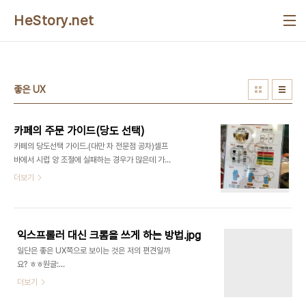
본문 바로가기
HeStory.net
좋은 UX
카페의 주문 가이드(당도 선택)
카페의 당도선택 가이드.(대만 차 전문점 공차)셀프
바에서 시럽 양 조절에 실패하는 경우가 많은데 가이
드를 제공하고 점원이 맞춰주는 방식으로 좋은 페인
더보기
포인트 극복으로 보입니다.다만 보통 당도에 대한 명
확한 표시가 없는 점은 약간 아쉽습니다.몇 가지 부정
확한 메타포와 문장을 활용하는 것은 상당히 아쉬움
이 남습니다.당도 부분만 봐 주시길..
익스프롤러 대신 크롬을 쓰게 하는 방법.jpg
일단은 좋은 UX쪽으로 보이는 것은 저의 편견일까
요? ㅎㅎ원글:
https://www.facebook.com/photo.php?
더보기
fbid=468634956564850난 할아버지한테
늘 크롬을 쓰라고 했지... 하지만 오래된 습관은 참 고