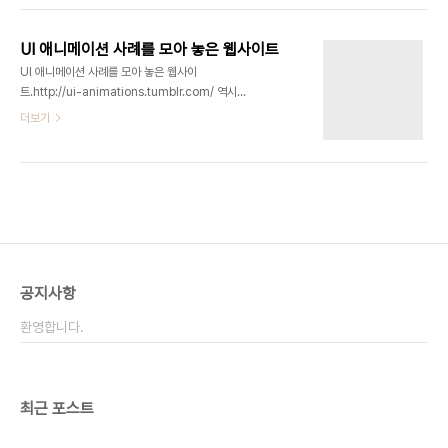
치기 힘들어... 그래서 난 이렇게 했지~
UI 애니메이션 사례를 모아 놓은 웹사이트
UI 애니메이션 사례를 모아 놓은 웹사이
트.http://ui-animations.tumblr.com/ 역시
iOS가 많습니다.(대단한 iOS) 패스북의 카드 자르는
더보기
애니메이션은 과한 것 아닌가 하는 많은 논란(?)을 일
으켰죠.그래도 저는 좋습니다. "진짜"를 가지고 있는
것 같잖아요.
공지사항
환영합니다.
최근 포스트