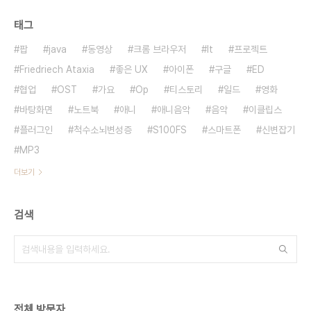
태그
팝
java
동영상
크롬 브라우저
It
프로젝트
Friedriech Ataxia
좋은 UX
아이폰
구글
ED
협업
OST
가요
Op
티스토리
일드
영화
바탕화면
노트북
애니
애니음악
음악
이클립스
플러그인
척수소뇌변성증
S100FS
스마트폰
신변잡기
MP3
더보기
검색
전체 방문자