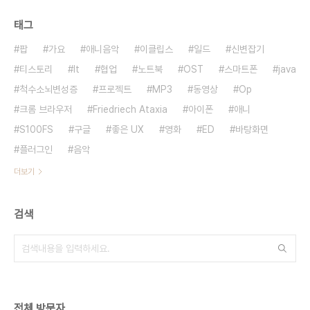
태그
팝
가요
애니음악
이클립스
일드
신변잡기
티스토리
It
협업
노트북
OST
스마트폰
java
척수소뇌변성증
프로젝트
MP3
동영상
Op
크롬 브라우저
Friedriech Ataxia
아이폰
애니
S100FS
구글
좋은 UX
영화
ED
바탕화면
플러그인
음악
더보기
검색
전체 방문자