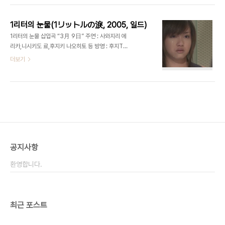
요!! 아항~ 즐거워라~ - 책에 적혀있는 읽은이의 글
정가 9,000원 - 출간일 : 2006년 07월 17일 -
중 - 이 책은 내게..
288쪽 | B6 | 380g | ISBN : 89-91310-10-9
1리터의 눈물(1リットルの淚, 2005, 일드)
대부분 몰에서 10%할인되어 8,100원으로 구입가
1리터의 눈물 삽입곡 “3月 9日” 주연 : 사와지리 에
능합니다. http://www.Yes24.com 에서는 1리터
리카,니시키도 료,후지키 나오히토 등 방영 : 후지TV
의 눈물에 전용 쿠폰이 발행가능하여 1,000원이 추
10월11일 개시 총 11화 완결 원작 : (고) 기토 아야의
더보기
가 할인됩니다. 그래서 7,100원에 구입 가능합니다.
1리터의 눈물(일기) 등장인물 소개 (자료출처 :
참고하세요~ 헨드폰 요금이 밀리든 인터넷이 끊기든
www.ilbondrama.net) 대략의 줄거리 이케우치
어서 지르러 가야겠습니다.
아야는 농구를 좋아하는 중3 입시생. 어느날 자신이
원했던 명문 메이와 다이 히가시 고교에 입시 시험을
위해 버스를 타지만 깜빡 졸아버려 히가시 고교를 지
나쳐 내리게 된다. 그 인연으로 입시를 포기하려던 아
소 하루토와 우연한 만남으로 드라마는 시작한다. 입
학식 날 아침 아야의 아버지가 운영하는 두부집 앞에
공지사항
서 찍은 기념사진이 그녀의 정상적인 생활의 마지막
사진이 될 줄은 누구도 몰랐다. 우연하게도 모든 학생
환영합니다.
이 꺼려하는 학급위원에..
최근 포스트