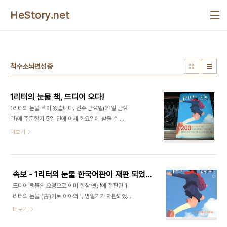
본문 바로가기
HeStory.net
척수소뇌변성증
1리터의 눈물 책, 드디어 오다!
1리터의 눈물 책이 왔습니다. 전주 금요일(21일 금요
일)에 주문한지 5일 만에 어제 화요일에 받을 수 있
었어요. (감격!!) o(T^T)o 책이 엄청난 기세로 팔리
더보기
는 것 같습니다. 초판 1쇄가 7월 17일에 나왔는데 제
가 받은 책은 초판 3쇄로 7월 21일에 나온 책입니
다. 결국 제가 주문한 날에 인쇄되어 나온 책이라는
거죠. 4일 만에 3쇄까지 한 것을 보면 정말 불티나게
속보 - 1리터의 눈물 한국어판이 재판 되었습니다.
팔리나보다 하는 생각이 들기도 하고 갑자기 불타오
드디어 팬들의 요청으로 이미 한참 옛날에 절판된 1
르는 수집욕구에 나는 왜 1쇄를 못 잡았을 까 하는 아
리터의 눈물 (古)기토 아야의 투병일기가 재판되었
쉬움마저 듭니다. 초판 1쇄가 이번 달인 것을 보면 아
습니다. 같은 출판사인지는 모르지만 리브로 메일을
더보기
마도 예전 판권이 계약이 끝나서 판권을 다시 일본 현
통해 알게되었습니다. 7월 17일자로 나온듯 합니다.
지에서 사온 것 같습니다. 이제는 읽는 일만 남았군
- 기토 아야 지음 / 한성례 옮김 | 이덴슬리벨 펴냄 -