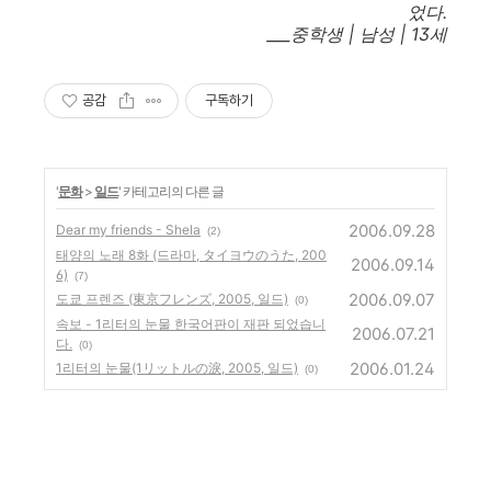
었다.
___중학생 | 남성 | 13세
공감
구독하기
'
문화
>
일드
' 카테고리의 다른 글
2006.09.28
Dear my friends - Shela
(2)
태양의 노래 8화 (드라마, タイヨウのうた, 200
2006.09.14
6)
(7)
2006.09.07
도쿄 프렌즈 (東京フレンズ, 2005, 일드)
(0)
속보 - 1리터의 눈물 한국어판이 재판 되었습니
2006.07.21
다.
(0)
2006.01.24
1리터의 눈물(1リットルの淚, 2005, 일드)
(0)