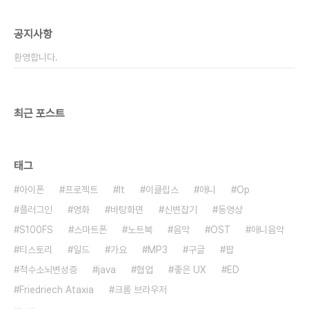
공지사항
환영합니다.
최근 포스트
태그
아이폰
프로젝트
It
이클립스
애니
Op
플러그인
영화
바탕화면
신변잡기
동영상
S100FS
스마트폰
노트북
음악
OST
애니음악
티스토리
일드
가요
MP3
구글
팝
척수소뇌변성증
java
협업
좋은 UX
ED
Friedriech Ataxia
크롬 브라우저