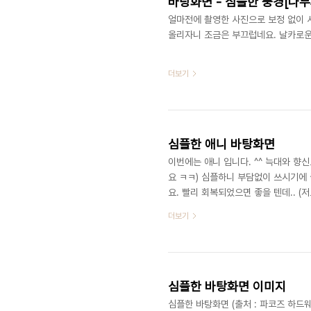
바탕화면 - 심플한 풍경[나무
얼마전에 촬영한 사진으로 보정 없이 
올리자니 조금은 부끄럽네요. 날카로운 
더보기
심플한 애니 바탕화면
이번에는 애니 입니다. ^^ 늑대와 향
요 ㅋㅋ) 심플하니 부담없이 쓰시기에 
요. 빨리 회복되었으면 좋을 텐데.. (저도 
wake | 2008/08/10 21:15
더보기
은? 1. 쉐릴(What 'bout my star_ (
심플한 바탕화면 이미지
심플한 바탕화면 (출처 : 파코즈 하드웨어