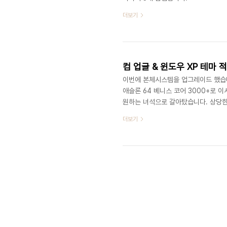
더보기
컴 업글 & 윈도우 XP 테마 
이번에 본체시스템을 업그레이드 했습니다.
애슬론 64 베니스 코어 3000+로 이사
원하는 녀석으로 갈아탔습니다. 상당한
(셈프론)으로 갈려고 했는데... 어찌 
더보기
뭐 기본 클럭 2.0G 에서 2.5G 까
으로 XP 테마 깔삼하게 깔아주고 사진
32비트이라는 안타까운 상황입니다. -_-