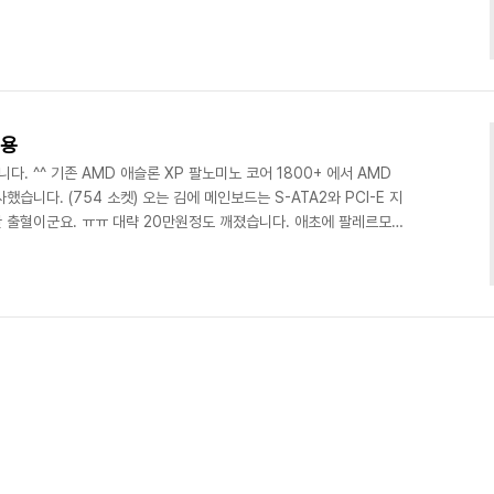
적용
 ^^ 기존 AMD 애슬론 XP 팔노미노 코어 1800+ 에서 AMD
했습니다. (754 소켓) 오는 김에 메인보드는 S-ATA2와 PCI-E 지
 출혈이군요. ㅠㅠ 대략 20만원정도 깨졌습니다. 애초에 팔레르모
저찌 하다보니 베니스 3000+가 싸게 나오는 바람에 사 버렸습니다;
지는 무난히 오버 되니 후회는 않합니다 ^^ 64비트로 왔기도 하니 기념
 한방 박았습니다. 찍고 보니 장치 드라이버 문제로 아직 윈도우는
;; 뭐 지금으로써는 ..