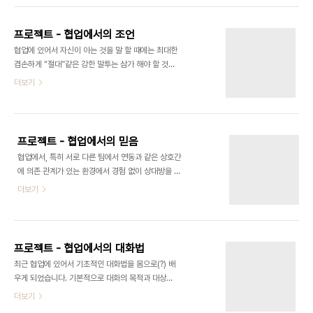
의 의견 자신의 생각이 정말 획기적이고 혹은 이 이상
이고 좀 더 레벨업을 해야 포크레인을 운전할 수 있다
의 방법이 없다고 생각하는 나머지 상대..
는 것이다. 거기에다 산을 어떻게 옮길 것인지에 대한
프로젝트 - 협업에서의 조언
방법에 대한 부분도 매우 미숙하다는 것. 중요한 것은
협업에 있어서 자신이 아는 것을 말 할 때에는 최대한
포크레인으로 어떻게 산을 옮기냐는 것이며 이것은
겸손하게 “절대”같은 강한 말투는 삼가 해야 할 것이
즉 포크레인의 제약조건과 가능성을 잘 살피고 산을
며 그렇지만 경험으로 자신을 신뢰할 수 있도록 유도
더보기
잘 옮기는 방법에 포크레인을 적용시키는 것이다. 그
해야 할 것이다. 그래서 절대 하지 말아야 할 것이 있
렇다면 자신이 집중해야 할 것은 포크레인을 운전하
으니 “잘난 척”과 “아는 척” 일 것이다.이러한 것은
는 능력일까? 아니면 산을 옮기는 방법일까? 산을 옮
자기PR이 아니다. 어디까지나 척은 척일 뿐이다. 척
기는 만큼의 포크레인 운전능력이 정답일까?
의 결과는 비참할 뿐이다. 반대로 상대방이 언제나 자
프로젝트 - 협업에서의 믿음
신에게 아주 쉽게 조언을 해 줄 수 있도록 만들어야
협업에서, 특히 서로 다른 팀에서 연동과 같은 상호간
할 것이다. 조언이란 경험의 산물이다. 내가 할 수 없
에 의존 관계가 있는 환경에서 경험 없이 상대방을 믿
는 그 사람만의 경험을 간접체험 하는 것이 조언이 아
는 다는 것은 그만큼 자신의 게으름이다. 협업에서 필
더보기
니겠는가 조언 하나로 밤새워 일할 것을 단 몇 분만에
요한 것은 믿음을 넘어 신뢰가 필요하다. 만약 약간의
해치울 수도 있고 어려움을 피해갈 수도 있을 것이다.
믿음이 생긴 정도라면 믿음의 마음은 유지하되 명확
그러니 조언이란 정말 중요한 “자신의 발전의 거
히 서로간의 진행상황을 체크하고 협의 함에 지체가
름”라고 생각된다. 덧. 서툴게도..
있어서는 안 된다. 그렇지 않고 약간의 친분이나 믿음
프로젝트 - 협업에서의 대화법
이 생겼을 때 상대방이 잘 해줄 거라고 생각하고 느슨
최근 협업에 있어서 기초적인 대화법을 몸으로(?) 배
히 일을 진행 한다면 어디선가 실망스러운 결과가 나
우게 되었습니다. 기본적으로 대화의 목적과 대상에
오기 나름이다. 특히 서로 업무(프로젝트)가 가혹할
따라 아래와 같이 크게 나뉘는 것 같습니다. 이번 포
더보기
경우 더 심각하다. 때문에 업무를 진행함에 있어 자신
스팅에서는 다음과 같은 목적에 대해 보겠습니다. 목
의 게으름과 잘 싸워야 할 것이다. 상대방을 신뢰할