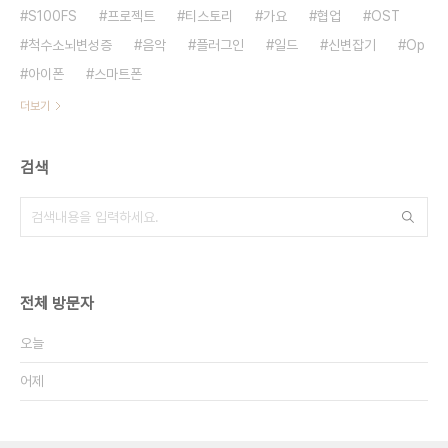
S100FS
프로젝트
티스토리
가요
협업
OST
척수소뇌변성증
음악
플러그인
일드
신변잡기
Op
아이폰
스마트폰
더보기
검색
전체 방문자
오늘
어제