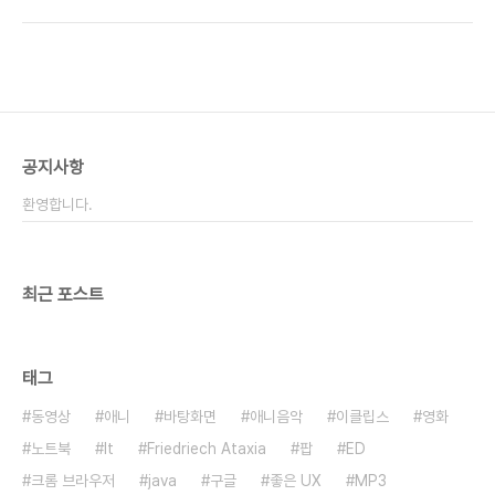
적 : 현재 상황에 대해 프로젝트 전채 진행인원을 대
수 없다면 사람은 믿어도 일은 믿지 말아야 할 것이
상으로 설명하고 이해와 대안을 도출한다. 구분 전문
며, 신뢰할 수 있는 사람을 만났다면 놓쳐서는..
성 개발 능력 설계 능력 설명방식 목표 현업 X X X 현
재의 복잡한 상황을 최대한 단순화 시키고 비유를 통
하여 설명한다. *개념적 접근 상황에 대한 개념적 이
해. 향후 진행 방향(임시 해결 방안 목록)에 대한 이
해가 가능한 정도와 문제 해결방안에 대한 최종 의사
공지사항
결정. PM, 이슈 보고 O X △ 현재의 복잡한 상황을
발생 배경과 주요 포인트를 정해놓고 업무프로세스
환영합니다.
에 따라 설명한다. *흐름과 이슈 위주..
최근 포스트
태그
동영상
애니
바탕화면
애니음악
이클립스
영화
노트북
It
Friedriech Ataxia
팝
ED
크롬 브라우저
java
구글
좋은 UX
MP3