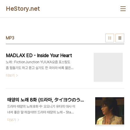
본문 바로가기
HeStory.net
MP3
MADLAX ED - Inside Your Heart
노래 : FictionJunction YUUKA요즘 포스팅도
좀 힘들기도 하고 듣고 싶기도 한 곡이라 비록 짧은
포스트지만 올려봅니다. 가사는 생략.... 거시기1. 어
더보기
쩌다 남들과는 좀 다를거야 라고 생각하고 돌아본 자
신의 과거가 알고 보니 "초특급 으로 보통인 인생"이
더군요. 난감..... 그러나 앞으로.. 보통수준의... 아니
그 정도 까지 가기에도 벅찰지도 모르겠습니다. (.. 요
태양의 노래 8화 (드라마, タイヨウのうた, 2006)
즘 여러가지로 자신에게 화가 납니다.) 거시기2. 조
드라마 태양의 노래 8화 中 오오니기 유타의 대사 이
금 지났지만 "9월 둘째주 3분기 일본드라마 시청률
녀석 좋은 말 하잖아!!!! 드라마 태양의 노래 - Stay
순위" 링크 합니다.
with me
더보기