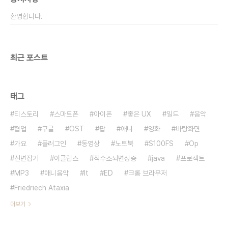
13.8MB를 사용함에 반해 빌리는 최대 6.5MB정도
환영합니다.
를..
최근 포스트
태그
티스토리
스마트폰
아이폰
좋은 UX
일드
음악
협업
구글
OST
팝
애니
영화
바탕화면
가요
플러그인
동영상
노트북
S100FS
Op
신변잡기
이클립스
척수소뇌변성증
java
프로젝트
MP3
애니음악
It
ED
크롬 브라우저
Friedriech Ataxia
더보기