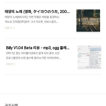
태양의 노래 (영화, タイヨウのうた, 2006)
태양의 노래(MOVIE) 이번 작품은 태양을 동경하는
색소성 건피증(XP)환자 그녀 카오루, 바보스럽지만
순수한 그 코지, 그런 그와 그녀의 따뜻한 노래가 세
더보기
상에 태양이 되어 울려 퍼지는 영화 『태양의 노래』입
니다. 스포일러 배제를 위하여 스토리는 최대한 다루
지 않겠습니다. 영화나 기타 영상물에 등급을 매기는
행위를 좋아하지 않는 관계로 점수로는 말하지 않겠
Billy V1.04 Beta 리뷰 - mp3, ogg 플레이어/최저사양/단축키
습니다. 적어도 일반적인 시각으로 영화 태양의 노래
대략 1년 정도 마이폴더넷에서 알게 되어 혼자 쓰던
를 보게 된다면 음... 여자 분들은 거의 안구에 쓰나미
프로그램인데 쓰면 쓸수록 혼자쓰기엔 아까워져버려
가 지나갈 것 같다고 해야하나... 저는 안구에 몰려오
서 어쩔 수 없이(?) 포스팅하게 되는군요. ::프로그램
더보기
는 쓰나미를 막느라 눈알에 힘 꾀나 줬더니 핏발이 섰
다운로드(Billy V1.04 Beta + 애드온 압축파일)::
으니까요...;; 드라마가 먼저인지 영화가 먼저인지는
Win 95/98/NT/Me/2000/XP/2003 지원 ::짤
모르겠지만 드라마가 원작이라면 스토리축약에 정말
막한 요점:: 푸바(foobar)보다도 낮은 최저사양/없
성공한 케이스 일 것이고 아니라고 해도 ..
을 것은 아예 없는 심플한 인터페이스/mp3, ogg,
wav, wiamp 음악방송 재생/최강의 단축키시스템/
쓸 만한 음질/인스톨절차 불필요. ::주요기능소개:: 1.
낮은 시스템 점유율 빌리의 최고의 강점은 낮은 시스
템점유율을 보인다는 것입니다. 제작사에서 소개하
공지사항
는 내용으로 메모리사용량이 wiamp 5.xx가 최대