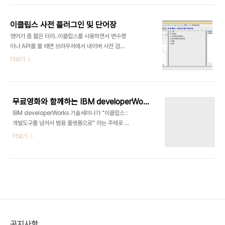
저도 지금까지 그런 쪽이였구요. 이 이야기를 왜 했냐
http://eclipsesql.sourceforge.net (JDBC를
하면~ 사실 소스의 길이가 길어지면서 느려지는 것
사용한 DB 쿼리 실행 유틸리티 거의 모든 DB환경에
은 어쩔 ..
이클립스 사전 플러그인 및 단어장
서 별도의 DB 프로그램 인스톨 없이 원격 DB 접근
영어가 좀 짧은 터라..이클립스를 사용하면서 변수명
가능) SVN :
이나 API를 볼 때면 브라우저에서 네이버 사전 검색
http://subclipse.tigris.org/update_1.6.x 서
을 했었습니다. 헌데 오늘 급작시레 귀차니즘이 참을
더보기
브버전 플러그인 입니다.(1.6 버전대 이죠. 갈릴레오
수 없이 차올랐고 귀차니즘이 어느세 참을 수 없는 개
까지 사용가능) 버그가 있어서 일부 모듈을 업그레이
선 욕구로 돌변하여 이클립스 플러그인을 검색하기
드 해 주어야 합니다. 이클립스 사전 플러그인 및 단
에 이르렀으니.. 역시나 있었습니다. 역시 목마르셔서
어장 by wake |..
이미 우물 파신분이 계신겁니다. 자 그럼 오아시스를
무료영화와 함께하는 IBM developerWorks 기술세미나
향하여.. ㄷㄷ "이클립스용 네이버 사전 플러그인"입
IBM developerWorks 기술세미나가 "이클립스 :
니다. 에디터에서 원하는 단어를 선택 후 마우스 오른
개발도구를 넘어서 범용 플랫폼으로" 라는 주제로 열
쪽 클릭 "영한사전 검색"을 클릭하시면 view가 뜨게
리게 되었습니다. 이번에 특별히 영화관에서 하게되
더보기
됩니다. 사용법은 더 이상 말 할 필요가 없겠네요. ^^
는 세미나인 만큼 무료 영화상영도 겸하고 있답니다.
영어 사전이 기본이고 네이버 사전에서 지원하는 모
상영작은 아직 정해지지 않았지만 개봉된 영화중 골
든 사전 기능(영영, 국어, 한자, 일어, 중국어 등)이 모
라서 해 준다고 하니... 주제에 관심 있으신분들은 충
두 사용 가능합니다. 설치 방법은..
분히 참여 할 만한 이유가 생겨 버렸으니 후딱 신청하
시길 바랍니다.ㅎㅎ; (선착순 200명이고 혹시 알아
요? 트랜스포머 같은거 보여줄지 흐흐...) 이야기가
딴 곳으로 흘렀습니다;; 아시는 분은 아시겠지만 이클
립스는 JAVA의 자동화개발툴 이죠. 그 러나 이 이클
공지사항
립스라는 하나의 플랫폼은 그 것으로 끝나지 않습니