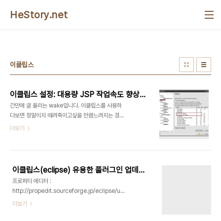
본문 바로가기
HeStory.net
이클립스
이클립스 설정: 대용량 JSP 작업속도 향상 팁
간만에 글 올리는 wake입니다. 이클립스를 사용하
다보면 정말이지 때려죽이고싶을 만큼느려지는 경우
가 종종 있습니다. 3000라인이 넘는 JSP를 편집하
더보기
다보면 정말이지 한글자 한글자 타이핑이 숨이 막일
정도죠.그러한 불편을 해소할 수 있는 방법이 있어 소
개합니다. 항상 모든 툴들이 그렇겠지만 이클립스의
경우 왠만한 오피스프로그램보다 훨씬 무겁습니다.
이클립스(eclipse) 유용한 플러그인 업데이트 주소들
가끔 시스템의 메모리 사용량을 보면 최상위에 가장
프로퍼티 에디터 :
오랬동안 위치하는 프로세스가 eclipse 이지요.. ㅠ
http://propedit.sourceforge.jp/eclipse/updates
ㅠ 이클립스는 많은 기능과 엄청나게 다양한 설정을
(*.properties 파일의 한글 인코딩, 디코딩 시 사용
더보기
영어로 내장하고 있어서 사실상 개발하기도 바쁘다
- 즉 한글이 \uc5c5\ubb34\ 이런식으로 깨질 경
는 핑계로 설정을 포기하고 쓰시는 경우가 많습니다.
우 사용) SQL EXPLORER :