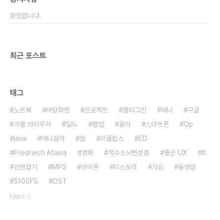
다. 이클립스가 공개되어있는 소스이고 사용자가 어
환영합니다.
떻게 만드느냐에 따라 다양한 개발툴이 될..
최근 포스트
태그
노트북
바탕화면
프로젝트
플러그인
애니
구글
크롬 브라우저
일드
협업
음악
스마트폰
Op
java
애니음악
팝
이클립스
ED
Friedriech Ataxia
영화
척수소뇌변성증
좋은 UX
It
신변잡기
MP3
아이폰
티스토리
가요
동영상
S100FS
OST
더보기