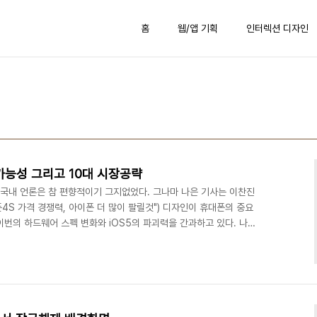
홈
웹/앱 기획
인터렉션 디자인
가능성 그리고 10대 시장공략
 국내 언론은 참 편향적이기 그지없었다. 그나마 나은 기사는 이찬진
폰4S 가격 경쟁력, 아이폰 더 많이 팔릴것") 디자인이 휴대폰의 중요
번의 하드웨어 스펙 변화와 iOS5의 파괴력을 간과하고 있다. 나는
분에게 적극적으로 아이폰4S를 추천하려고 한다. 몇 가지 이유를 들
 상당히 안타깝다. 하지만, 안테나게이트라 명명된 사태를 통해 반 토
계로 되찾았다. 그리고 따지고 보면 3과 3gs의 전례를 보면 이번 4
다. 오히려 완성된 현재의 디자인을 유지함으로..