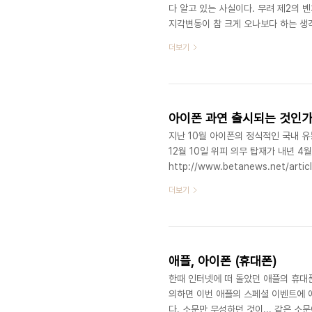
다 알고 있는 사실이다. 무려 제2의 
지각변동이 참 크게 오나보다 하는 생각
두고봐야 알겠지만 가능성은 충분하다
더보기
폰의 모바일화보 구매가 자연스러우니 
는 것은 아니라는 점을 인식해야 할 것
대폰, 넷북, UMPC, 테블릿PC, PM
아이폰 과연 출시되는 것인가
지난 10월 아이폰의 정식적인 국내 유통이 불
12월 10일 위피 의무 탑재가 내년 4
http://www.betanews.net/a
된 것이다. 4월 즘 해서 위피 의무 
더보기
히 즐거운 일이지만 일단 내년4월까지
거기에 내년 4월이면 근 5개월의 시간
기반의 폰들이 지금 그대로 일리는 만
애플, 아이폰 (휴대폰)
한때 인터넷에 떠 돌았던 애플의 휴대
의하면 이번 애플의 스페셜 이벤트에 애
다. 소문만 무성하던 것이... 같은 