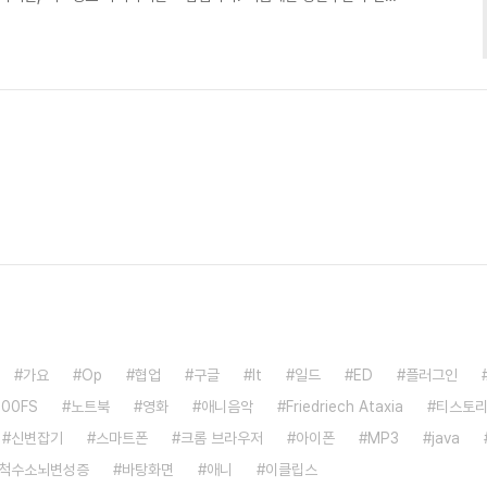
오니 솔깃하군요. 출처 / 자세한 기사 링크합니다. 케이벤치 뉴스 거
생되던 미디어 포스트를 방문자의 의사(자유)를 침해한다는 생각이 들
그리고 포스트를 3개씩 보여주도록 설정하였고 댓글도 자동에서 수동
(노약자/임산부 클릭금지) 이뻐지기 위해선 무엇이든 ..
가요
Op
협업
구글
It
일드
ED
플러그인
100FS
노트북
영화
애니음악
Friedriech Ataxia
티스토
신변잡기
스마트폰
크롬 브라우저
아이폰
MP3
java
척수소뇌변성증
바탕화면
애니
이클립스