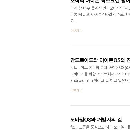
조석의 아이폰 락스크린 밀
이거 참 너무 웃겨서 안드로이드인 저
텀롬 MIUI의 아이폰스타일 락스크린
요~
더보기
안드로이드와 아이폰OS의 
안드로이드 기반의 폰과 아이폰OS(i
디바이스를 위한 소프트웨어 스택http://de
android.html이라고 말 하고 있
브러리와 기본적인 프로그램 라이브러리를
더보기
생을 생각해보자. 안드로이드는 애초부
에 안드로이드 플랫폼이 올라가 있다고
차이는 없다. 단지 부르는 이름에 차이
모바일OS와 개발자의 길
“스마트폰을 중심으로 하는 모바일 어