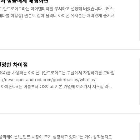
어서 잠금해제 배경화면
도 안드로이드라는 아이덴티티를 무시하고 설정해 버렸습니다. (커스
 테마를 이용함) 원본도 같이 올리니 아이폰 유저분은 재미있게 즐기셔
진정한 차이점
OS4)를 사용하는 아이폰. (안드로이드는 구글에서 자칭하기를 모바일
veloper.android.com/guide/basics/what-is-
으며, 아이폰OS는 이름부터 OS이고 기본 커널에 여러가지 시스템 라이
 내장한 형태다. 당연히 OS로 나온 녀석이다.) 이 두 가지의 태
터 모바일 전반에 쓰일 플랫폼으로써 리눅스 커널을 내장하고 그 위
 할 수 있다. 이것을 합쳐서 OS라고 부르던 플랫폼으로 부르던 큰
일 것이다. 그렇다면 여기에서 두..
플리케이션/콘텐트 시장이 크게 성장하고 있다.”는 거야 삼척동자도