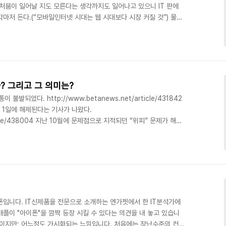
벤처붐이 일어날 지도 모른다는 생각까지도 일어나고 있으니 IT 판에
마저 든다.(“모바일인터넷 시대는 웹 시대보다 시장 커질 것”) 물론
. 적어도 대한민국에서는 유료 PC 어플리케이션의 구입보다는 휴대
말이다. 여기에서 지금의 모바일 이라는 것은 꼭 휴대폰만을 의미하
 같다. 즉 모바일 어플리케이션/콘텐트를 소모할 수 있는 시장은 휴
P, 네비게이션 등 좀 더 다양하다는 것이다. 이런 기..
? 그리고 그 의미는?
발되었다. http://www.betanews.net/article/431842
월 1일에 해제된다는 기사가 나왔다.
rticle/438004 지난 10월에 문제점으로 지적되던 “위피” 문제가 해결
탑재 해제의 시작을 알리는 제품이 될 것으로 다들 예상하고 있다. 굉장
 환율 문제가 해결되지 않으면 아마도 제품의 가치는 반감될 것이다.
인데.. 그 시간 동안 윈도우 모바일 이나 구글 안드로이드나 심비안
무하다. 아이폰이 재미있는 제품이기..
폰입니다. IT신제품을 전문으로 소개하는 엔가젯에서 한 IT분석가에
플이 "아이폰"을 깜짝 등장 시킬 수 있다는 의견을 내 놓고 있습니
소문이지만; 어느정도 가시화되는 느낌입니다. 처음에는 장난수준의 컨셉