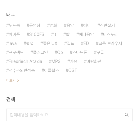
태그
노트북
동영상
영화
음악
애니
신변잡기
아이폰
S100FS
It
팝
애니음악
티스토리
java
협업
좋은 UX
일드
ED
크롬 브라우저
프로젝트
플러그인
Op
스마트폰
구글
Friedriech Ataxia
MP3
가요
바탕화면
척수소뇌변성증
이클립스
OST
더보기
검색