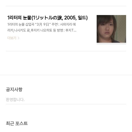
서 시청자도 상당히 자극받게 되네요. 어느 정도 리얼
하면서도 픽션을 오락가락하는 것이 시트콤스러운
느낌이 들기도 해서 색 다른 재미가 있는 드라마였습
1리터의 눈물(1リットルの淚, 2005, 일드)
니다. + 무려 오오츠카 아이가 연기대뷔를 해서 화제
1리터의 눈물 삽입곡 “3月 9日” 주연 : 사와지리 에
가 되기도 했습니다.(앗. 저는 아직 보는 중입니다. 총
리카,니시키도 료,후지키 나오히토 등 방영 : 후지TV
5화중 2화까지 감상 한 상태로 포스트 쓰고 있습니
10월11일 개시 총 11화 완결 원작 : (고) 기토 아야의
더보기
다.) 도쿄 프렌즈는 공중파가 아닌 DVD만으로 출시
1리터의 눈물(일기) 등장인물 소개 (자료출처 :
된 "오리지널 DVD 드라마"라는 독특한 이력을 갖고
www.ilbondrama.net) 대략의 줄거리 이케우치
있습니다. 그래서 인지 한 시간 정도의 상당히 긴 러
아야는 농구를 좋아하는 중3 입시생. 어느날 자신이
닝타임에 5화 완결 입니다. 그런 만큼 한 ..
원했던 명문 메이와 다이 히가시 고교에 입시 시험을
위해 버스를 타지만 깜빡 졸아버려 히가시 고교를 지
나쳐 내리게 된다. 그 인연으로 입시를 포기하려던 아
소 하루토와 우연한 만남으로 드라마는 시작한다. 입
학식 날 아침 아야의 아버지가 운영하는 두부집 앞에
공지사항
서 찍은 기념사진이 그녀의 정상적인 생활의 마지막
사진이 될 줄은 누구도 몰랐다. 우연하게도 모든 학생
환영합니다.
이 꺼려하는 학급위원에..
최근 포스트