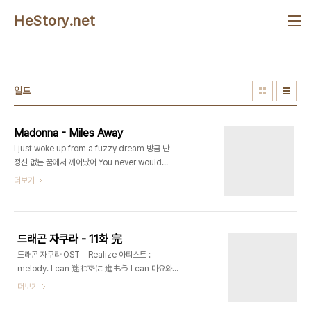
본문 바로가기
HeStory.net
일드
Madonna - Miles Away
I just woke up from a fuzzy dream 방금 난
정신 없는 꿈에서 깨어났어 You never would
believe those things that I had seen 내가 본
더보기
것들은 당신이 절대 믿지 못할 거야 I looked in
the mirror and I saw your face 난 거울을 들여
다 봤고, 니 얼굴을 봤어 You looked right
through me, you were miles away 넌 날 완
드래곤 자쿠라 - 11화 完
전히 뚫어 보았고, 넌 몇 마일이나 떨어져 있었어. All
드래곤 자쿠라 OST - Realize 아티스트 :
my dreams they fade away 나의 모든 꿈들은
melody. I can 迷わずに 進もう I can 마요와즈
사라져 가서 I'll never be the same 난 똑같은 사
니 스스모오 (I can 망설이지말고 나아가자) 願いに
더보기
람이 되지 못 할꺼야 If you could see me the
近づけるよ 네가이니 치카즈루요 (바라는것에 더까
way y..
가워질수있어) I see the light wake up,stand