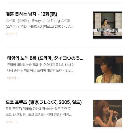
up もう一度 明日へ try 모오이치도 아스에 try
(다시한번 내일로 try) Look at my 小さいこの手
결혼 못하는 남자 - 12화(完)
で Look at my 치이사이코노테데 (Look at my
スイミ- (스이미) - Every Little Thing スイミ-
조그마한이손으로) Hold on tight つかまえた
(스이미) 번역ID : HIROKO (히로코) 2006-07-
my precious Hold on tight 츠카마에타 my
19 출처 : http://blog.naver.com/iamhiro 不
더보기
precious (Hold on tight 손에넣은 my
思議なことがあるよ 후시기나코토가아루요 (신기
precious) なくしそうな visions is me 나쿠시
한일이있어) きれいなことがあるよ 키레이나코토
소오나 visions is..
가아루요 (아름다운것이있어) 夏の匂い 나츠노니오
이 (여름향기나는) 青む風がぼくを通り抜ける 아
태양의 노래 8화 (드라마, タイヨウのうた, 2006)
오무카제가보쿠오토오리누케루 (푸른바람이내몸을
드라마 태양의 노래 8화 中 오오니기 유타의 대사 이
지나가지) 夢うたう日々があるよ 유메우타우히비
녀석 좋은 말 하잖아!!!! 드라마 태양의 노래 - Stay
가아루요 (꿈을노래하는날들이있어) とまどう日々
with me
더보기
もあるよ 토마도우히비모아루요 (방황하는날들도있
어) 君の匂い 키미노니오이 (너의향기로) 滲む空
にこころ流れつけば 니지무소라니코코로나가레츠
케바 (번지는하늘에마음을흘러보내면) 奥にかさば
った 오쿠니카사밧타 (내속에짊어..
도쿄 프렌즈 (東京フレンズ, 2005, 일드)
도쿄 프렌즈(드라마) 간만에 작성하는 일드 관련 포
스트 입니다. 음.. 도쿄 프렌즈는 이미 완결된 작품으
로 도쿄에서 자신의 꿈을 찾아가는 여성들의 이야기
더보기
입니다. 한편마다 조금씩 성장 해 가는 여성의 모습에