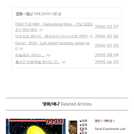
'
문화
>
애니
' 카테고리의 다른 글
FIND THE WAY - Nakashima Mika - 건담 SEED
2006.02.07
3기 엔딩 테마
(2)
2006.02.06
마츠모토 레이지 - 화성여단 다나사이트 999.9
(2)
Duvet - BOA - Lain Insert (acoustic guitar ve
2006.02.02
r)
(4)
2005.08.09
하늘에서 내리는....
(0)
2005.06.03
흘러간 만화책을 본다는 건...
(0)
'문화/애니'
Related Articles