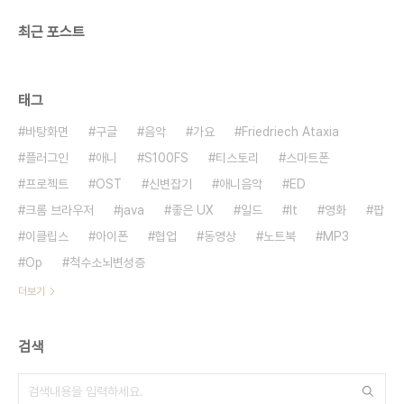
최근 포스트
태그
바탕화면
구글
음악
가요
Friedriech Ataxia
플러그인
애니
S100FS
티스토리
스마트폰
프로젝트
OST
신변잡기
애니음악
ED
크롬 브라우저
java
좋은 UX
일드
It
영화
팝
이클립스
아이폰
협업
동영상
노트북
MP3
Op
척수소뇌변성증
더보기
검색