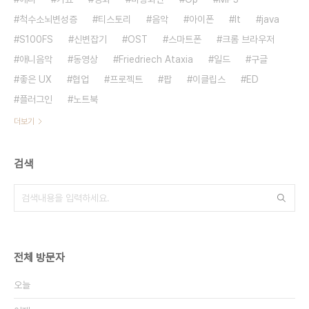
척수소뇌변성증
티스토리
음악
아이폰
It
java
S100FS
신변잡기
OST
스마트폰
크롬 브라우저
애니음악
동영상
Friedriech Ataxia
일드
구글
좋은 UX
협업
프로젝트
팝
이클립스
ED
플러그인
노트북
더보기
검색
전체 방문자
오늘