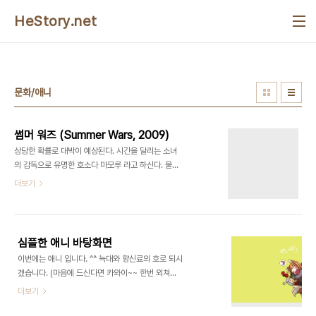
본문 바로가기
HeStory.net
문화/애니
썸머 워즈 (Summer Wars, 2009)
상당한 확률로 대박이 예상된다. 시간을 달리는 소녀
의 감독으로 유명한 호소다 마모루 라고 하신다. 물론
그 사실이 그다지 중요한 것은 아니다. 시간을 달리는
더보기
소녀 라는 작품 자체가 워낙 뛰어난 소설이었기 때문
이다. 이번 작품에서 호소다 마모루 감독이 아낌없이
실력을 보여주길 기대 할 뿐.. 그럴만한 이유는 제작
이 "매드 하우스"다. 매드 하우스라면 봐줘야 한다.
심플한 애니 바탕화면
작품의 몰입도로 본다면 최고의 제작사가 아니던가..
이번에는 애니 입니다. ^^ 늑대와 향신료의 호로 되시
게다가 뮤비도 충분한 떡밥을 던져주신다는 것. 그분
겠습니다. (마음에 드신다면 카와이~~ 한번 외쳐주
들의 CM송. 충분히 가치 있게 승화되었지 아니한
세요 ㅋㅋ) 심플하니 부담없이 쓰시기에 좋을 것 같
더보기
가? 오늘처럼 KTF인 것이 한 스러운 적은 패밀리마
아 올려봅니다. 덧. 요즘 대한민국이 슬픔에 빠진 것
트에서 T카드가 30%할인을 받는다는 것을 알게 된
같아요. 빨리 회복되었으면 좋을 텐데.. (저도 말이