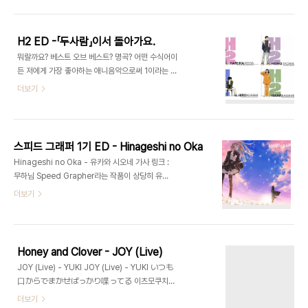
시절에는 그렇게 생각했더란 거죠..하하하;;; 한 때는
백발을 꼭 해 보고 싶어서 "대학가면 꼭 해볼 꺼야!!"
라고 생각하고 있다가 마침내 대학에 입학하게 되어
H2 ED -「두사람」이서 돌아가요.
서 미용실에 달려갔습니다. "하하하 머리카락이 얇으
뭐랄까요? 베스트 오브 베스트? 명곡? 어떤 수식어이
니 그만두세요" 라는 한마디에 OTL.. 자그마한 소망
든 저에게 가장 좋아하는 애니음악으로써 1이라는 숫
을 접어야만 했습니다. 그런데 그 자식 왜 웃은 거
자를 주기에 주저 없을 노래라고 생각합니다. 굳이 표
더보기
야!!!!!) 잠깐 흥분상태였습니다. 그런 이상한 의미(?)
현하자면 "흘러간 시간의 아련한 가슴저림" 그런 시
로 존경스러운 눈빛으로 시작해서 드믄드믄 보던 것
간도 공간도 확 통과 해 버리는 마법같은 노래랄까
이 중반부를 지나면서부터는 어찌하다 보니 엔딩까
요... '진짜 노래' 라고 생각합니다. 더 이상의 설명은
지 완파시키고 어디선..
생략하겠습니다. H2 애니메이션 1기 ED - 二人に
스피드 그래퍼 1기 ED - Hinageshi no Oka
帰ろう - Nishiwaki Yui ずっとずっとつない
Hinageshi no Oka - 유카와 시오네 가사 링크 :
で?ける手を 즈읏토즈읏토츠나이데아루케루테오
무하님 Speed Grapher라는 작품이 상당히 유명
쭉 쭉 잡으며 걸어갈 수 있는 손을 もしももしもあ
하더군요. (곤조의) 대부분의 분들과 애니를 받는 계
더보기
なたが持ってるなら… 모시모모시모아나타가못테
기가 좀 남다른 경우가 많은 터라 유명함에도 불구하
루나라… 혹시나 혹시나 당신이 갖고있다면… 遠ざ
고 제가 놓친 작품 중 한 개가 되는듯합니다. 제가 취
かってく 靴音よりも 토오자캇테쿠 쿠츠오토요리
미도 있고해서 애니관련 음악을 먼저 구하고 한참을
모 멀어져가는 구두소리보다도 近づいてドアをあ
듣고 나서야 애니를 받는경우가 종종 있습니다. 노래
ける音を?く聞かせて 치카즈이테도아..
Honey and Clover - JOY (Live)
들으시며 눈치 채신 분들도 계시겠지만 이번 경우는
JOY (Live) - YUKI JOY (Live) - YUKI いつも
더욱 독특하게도 '린다린다린다' 라는 배두나가 출연
口からでまかせばっかり喋ってる 이츠모쿠치카
한 일본영화의 모에역(밴드의 전 보컬)으로 나온 유
라데마카세밧카리샤벳떼루 언제나 입에서 나오는 대
더보기
카와 시오네라는 배우(가수)의 곡이라는 것입니다.