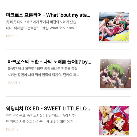
이후로 처음이다. (아.. 할인 혜택이여..) 덧. 제작에
죠..) ㅠㅠ 마크로스 프론티어 - What 'bout my
국내 모기업 참여 이러한 타이틀은 ..
star? by wake | 2008/08/10 21:15 왓 바웃 마
마크로스 프론티어 - What 'bout my star?
이 스타? 여기 두가지 버전의 노래가 있습니다. 여러
왓 바웃 마이 스타? 여기 두가지 버전의 노래가 있습
분의 선택은? 1. 쉐릴(What 'bout my star_
니다. 여러분의 선택은? 1. 쉐릴(What 'bout my
(Sheryl On Stage)) 2. 란카...
star_ (Sheryl On Stage)) 2. 란카(What 'bout
더보기
my star_ @Formo) 네 맞아요. 둘다 좋습니다. _-
_; 그래도 골라주세요. 골라 주셔야 이 글의 존재 이
유가 생깁니다. 선택은 리플로 남겨 주시면 나중에 추
첨 하겠습니다. ...... ...... ...... 추첨만 하겠습니다. -
마크로스의 귀환 - 나의 노래를 들어!!? by 란카
_-; 가사가 있기는 하나 What 'bout my star?에
들엇?? 역시 마크로스라면 음악 하나로 전투를 종결
(제목) 대한 해석이 마음에 들지 않아 과감하게 넣지
시키는 장면이 나와 줘야 만족이 되지요. 란카의 퍼스
않겠습니다. 귀찮은겝니다. 므하하;;; 차회 "HE 어
토 라이부 보시겠습니다. "나의 노래를 들엇!!!!!!!" 사
더보기
택" 덧. 사실 마지막 "HE 어택"은 마크로스 시리즈
실 아쉽게도 위와 같은 대사는 없지만 팬으로써 저도
에 자주 등장하는 소제목 "란카 어택" 이런 제목을 페
모르게 모니터를 향하여 저러고 있었으니... ^^; 간만
러디..
의 스피커 탑제 발키리에 게다가 뮤직 에네르기 게이
지 만땅 채워주는 란카의 큐트 파와 초 작렬!! 우후
웨딩피치 DX ED - SWEET LITTLE LOVE
훗!!
한참 전이군요. 중학교시절이었던가요.. TV에서 하
던 웨딩피치를 어쩌다 가끔 보게 되었는데요 이 작품
을 볼 때마다 항상 느낀 것이 있었습니다. "우왔!!! 핑
더보기
크색 머리다! 멋지잖아!!!!! 우왔!! 녹색도!!!!" (뭐 그