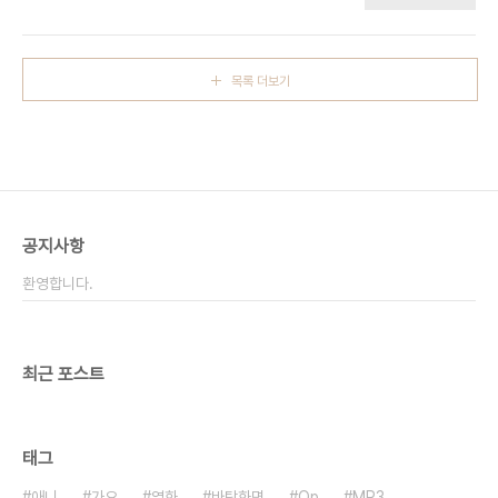
로만 멋대로 지껄이죠 イエス、ノ-どちらでもな
영화 후반부에서 난데없이 작은 몸에서 부서질 듯한
いこともあるでしょう 예스, 노-도치라데모나이
광대역의 성량으로 관객을 압도하지요. 바로 그 분입
코토모아루데쇼- 예스, 노 어느쪽도 아닌 일도 있을
니다. (그 곡은 나중에 소개 해 보도..
거에요 いつだって世界はわたしを樂しくさせて
목록 더보기
이츠닷떼세카이와와따시오타노시쿠사세떼 언제나
세상은 나를 즐겁게 해요 いつか動かなくなる時
まで遊んでね 이츠카우고카나쿠나루토키마데아손
데네 언젠가 움직이지 않을 때까지 놀아봐요 しゃく
しゃく余裕で暮らしたい 約束だって守りたい
샤쿠샤쿠요유-데쿠라시따이 야쿠소쿠닷떼마모리따
이 침착하고 여유롭게 살고 싶어요 약속은 지키고 싶
공지사항
어요 誰かを愛すことなんて 本當はとても簡單
だ 다레카오아이스코토난떼 혼또-와..
환영합니다.
최근 포스트
태그
애니
가요
영화
바탕화면
Op
MP3