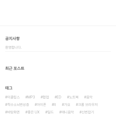
공지사항
환영합니다.
최근 포스트
태그
이클립스
MP3
협업
ED
노트북
음악
척수소뇌변성증
아이폰
It
가요
크롬 브라우저
바탕화면
좋은 UX
일드
애니음악
신변잡기