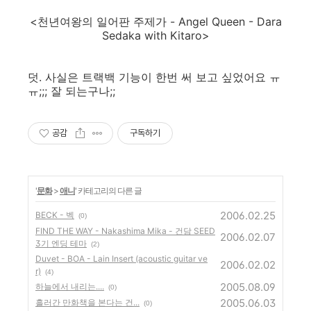
<천년여왕의 일어판 주제가 - Angel Queen - Dara
Sedaka with Kitaro>
덧. 사실은 트랙백 기능이 한번 써 보고 싶었어요 ㅠ
ㅠ;;; 잘 되는구나;;
공감
구독하기
'
문화
>
애니
' 카테고리의 다른 글
2006.02.25
BECK - 벡
(0)
FIND THE WAY - Nakashima Mika - 건담 SEED
2006.02.07
3기 엔딩 테마
(2)
Duvet - BOA - Lain Insert (acoustic guitar ve
2006.02.02
r)
(4)
2005.08.09
하늘에서 내리는....
(0)
2005.06.03
흘러간 만화책을 본다는 건...
(0)