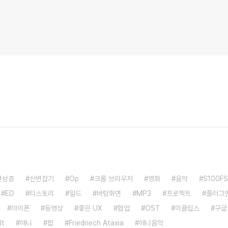
변성증
신변잡기
Op
크롬 브라우저
영화
음악
S100FS
ED
티스토리
일드
바탕화면
MP3
프로젝트
플러그
아이폰
동영상
좋은 UX
협업
OST
이클립스
구글
It
애니
팝
Friedriech Ataxia
애니음악