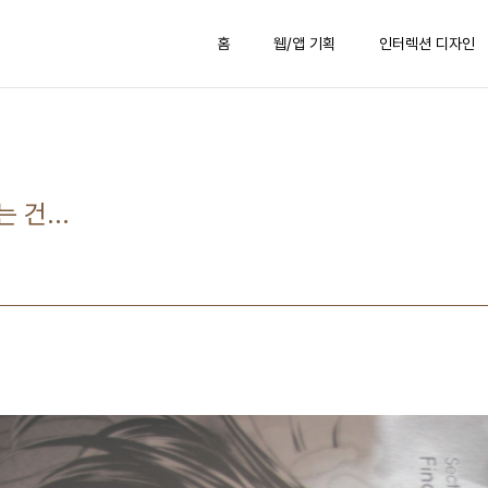
홈
웹/앱 기획
인터렉션 디자인
 건...