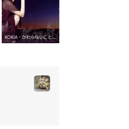
KOKIA - かわらないこと ～since 1976～ (MTV)