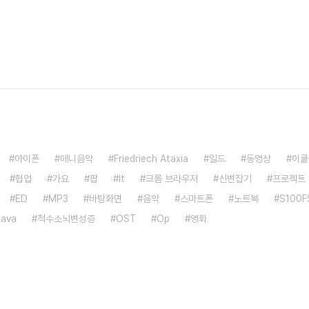
아이폰
애니음악
Friedriech Ataxia
일드
동영상
이클
협업
가요
팝
It
크롬 브라우저
신변잡기
프로젝트
ED
MP3
바탕화면
음악
스마트폰
노트북
S100F
java
척수소뇌변성증
OST
Op
영화