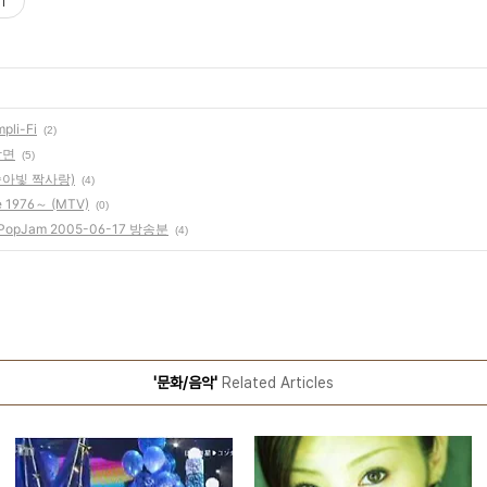
기
li-Fi
(2)
장면
(5)
복숭아빛 짝사랑)
(4)
1976～ (MTV)
(0)
opJam 2005-06-17 방송분
(4)
'문화/음악'
Related Articles