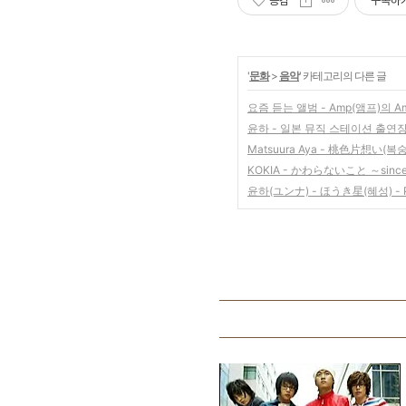
공감
구독하
'
문화
>
음악
' 카테고리의 다른 글
요즘 듣는 앨범 - Amp(앰프)의 Amp
윤하 - 일본 뮤직 스테이션 출연
Matsuura Aya - 桃色片想い(
KOKIA - かわらないこと ～since 
윤하(ユンナ) - ほうき星(혜성) - P