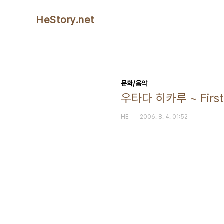
본문 바로가기
HeStory.net
문화/음악
우타다 히카루 ~ First 
HE
2006. 8. 4. 01:52