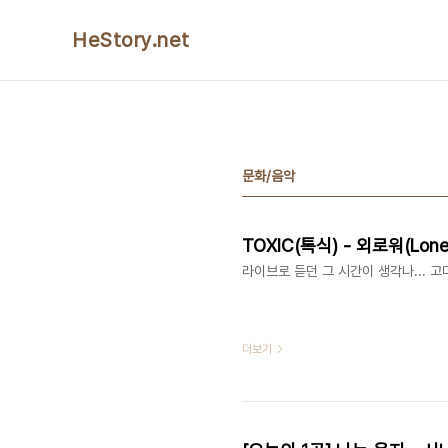
본문 바로가기
HeStory.net
문화/음악
TOXIC(톡식) - 외로워(Lonely
라이브로 듣던 그 시간이 생각나... 고
더보기