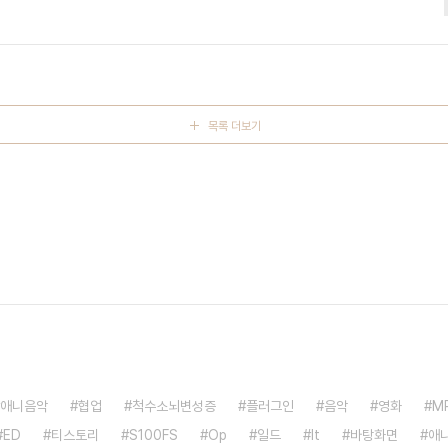
목록 더보기
애니음악
협업
척수소뇌변성증
플러그인
음악
영화
M
ED
티스토리
S100FS
Op
일드
It
바탕화면
애