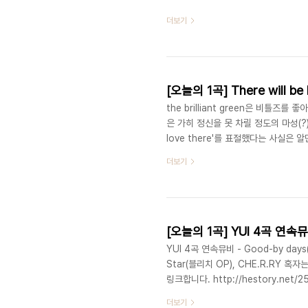
더보기
‎[오늘의 1곡] There will be l
the brilliant green은 비틀
은 가히 정신을 못 차릴 정도의 마성(?)을
love there'를 표절했다는 사실은
지는 모르겠습니다.) 박기영의 시작: htt
더보기
헤븐리6, 토미 페브러리6'라는 프로
YUI 4곡 연속뮤비 - Good-by days
Star(블리치 OP), CHE.R.RY 
링크합니다. http://hestory.net/2
더보기