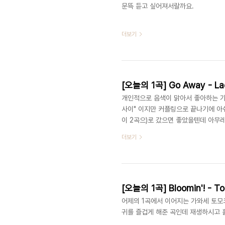
문뜩 듣고 싶어져서랄까요.
더보기
‎[오늘의 1곡] Go Away - 
개인적으로 음색이 맑아서 좋아하는 가수
사이" 이지만 커플링으로 끝나기에 아쉬운
이 2곡으)로 갔으면 좋았을텐데 아무
니 요즘은 "한밤의 TV 연예"에 합류하신
더보기
[오늘의 1곡] Bloomin'! - T
어제의 1곡에서 이어지는 가와세 토모
귀를 즐겁게 해준 곡인데 재생하시고 