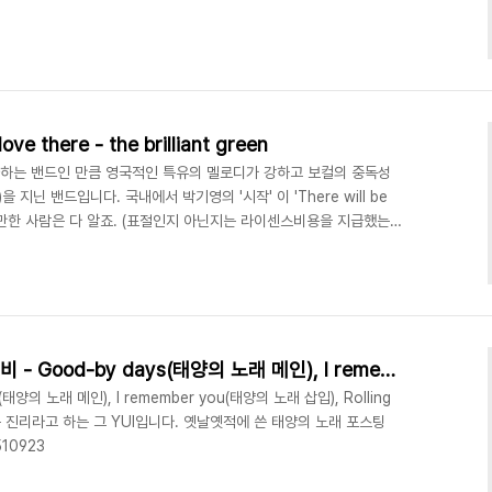
ove there - the brilliant green
즈를 좋아하는 밴드인 만큼 영국적인 특유의 멜로디가 강하고 보컬의 중독성
 지닌 밴드입니다. 국내에서 박기영의 '시작' 이 'There will be
 알만한 사람은 다 알죠. (표절인지 아닌지는 라이센스비용을 지급했는
p://youtu.be/ojpxhot-xs?0 참. 보컬인 가와세 토모코는 '토미
젝트 그룹으로 활동하기도 합니다. 나중에 소개하겠습니다.
[오늘의 1곡] YUI 4곡 연속뮤비 - Good-by days(태양의 노래 메인), I remember you(태양의 노래 삽입), Rolling Star(블리치 OP), CHE.R.RY
(태양의 노래 메인), I remember you(태양의 노래 삽입), Rolling
혹자는 진리라고 하는 그 YUI입니다. 옛날옛적에 쓴 태양의 노래 포스팅
510923