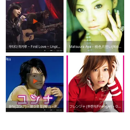
우타다 히카루 ~ First Love ~ Unplugged.2001
Matsuura Aya - 桃色片想い(복숭아빛 짝사랑)
윤하(ユンナ) - ほうき星(혜성) - PopJam 2005-06-17 방송분
フレンジャ (후렌쟈/Frienger) - Otsuka Ai