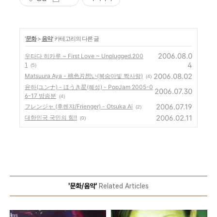
'
문화
>
음악
' 카테고리의 다른 글
2006.08.0
우타다 히카루 ~ First Love ~ Unplugged.200
4
1
(5)
2006.08.02
Matsuura Aya - 桃色片想い(복숭아빛 짝사랑)
(4)
윤하(ユンナ) - ほうき星(혜성) - PopJam 2005-0
2006.07.30
6-17 방송분
(4)
2006.07.19
フレンジャ (후렌쟈/Frienger) - Otsuka Ai
(2)
2006.02.11
대한민국 국민의 힘!!
(0)
'문화/음악'
Related Articles