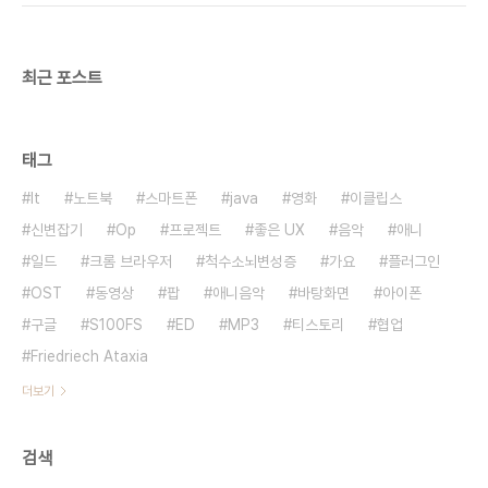
최근 포스트
태그
It
노트북
스마트폰
java
영화
이클립스
신변잡기
Op
프로젝트
좋은 UX
음악
애니
일드
크롬 브라우저
척수소뇌변성증
가요
플러그인
OST
동영상
팝
애니음악
바탕화면
아이폰
구글
S100FS
ED
MP3
티스토리
협업
Friedriech Ataxia
더보기
검색