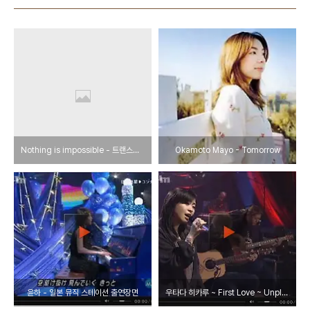
Nothing is impossible - 트랜스픽션(매드뮤비)
Okamoto Mayo - Tomorrow
윤하 - 일본 뮤직 스테이션 출연장면
우타다 히카루 ~ First Love ~ Unplugged.2001