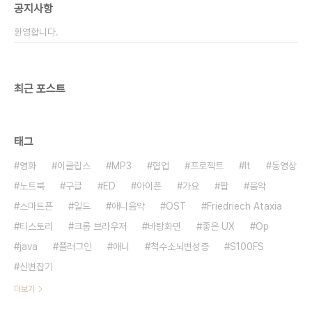
공지사항
환영합니다.
최근 포스트
태그
영화
이클립스
MP3
협업
프로젝트
It
동영상
노트북
구글
ED
아이폰
가요
팝
음악
스마트폰
일드
애니음악
OST
Friedriech Ataxia
티스토리
크롬 브라우저
바탕화면
좋은 UX
Op
java
플러그인
애니
척수소뇌변성증
S100FS
신변잡기
더보기