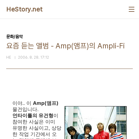
본문 바로가기
HeStory.net
문화/음악
요즘 듣는 앨범 - Amp(앰프)의 Ampli-Fi
HE
2006. 8. 28. 17:12
이야.. 이
Amp(앰프)
물건입니다.
언타이틀의 유건형
이
참여한 사실은 이미
유명한 사실이고, 상당
한 작업 기간에서 오