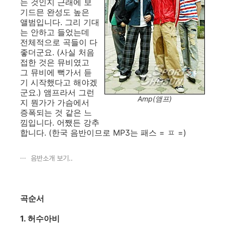
는 것인지 근래에 보
기드믄 완성도 높은
앨범입니다. 그리 기대
는 안하고 들었는데
전체적으로 곡들이 다
좋더군요. (사실 처음
접한 것은 뮤비였고
그 뮤비에 뻑가서 듣
기 시작했다고 해야겠
군요.) 앰프라서 그런
Amp(앰프)
지 뭔가가 가슴에서
증폭되는 것 같은 느
낌입니다. 어쨌든 강추
합니다. (한국 음반이므로 MP3는 패스 = ㅍ =)
음반소개 보기..
곡순서
1. 허수아비