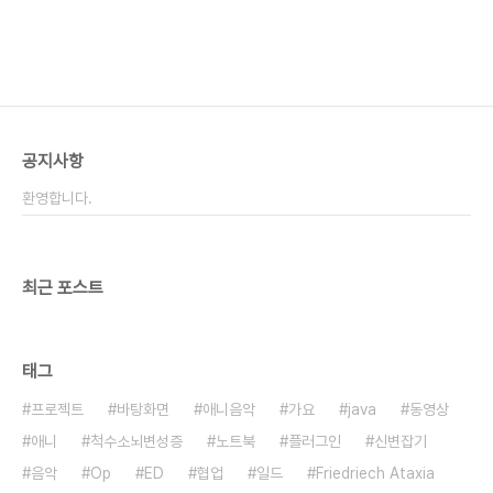
공지사항
환영합니다.
최근 포스트
태그
프로젝트
바탕화면
애니음악
가요
java
동영상
애니
척수소뇌변성증
노트북
플러그인
신변잡기
음악
Op
ED
협업
일드
Friedriech Ataxia