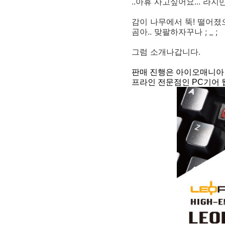
..아휴 사고싶어요... 라
감이 나무에서 뚝! 떨어졌
곰아.. 맞팔하자꾸나 ; _ ;
그럼 소개나갑니다.
판매 진행은 아이오매니아
프라인 전문점인 PC기어 