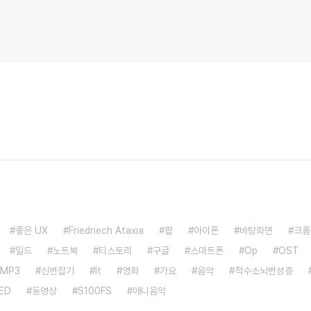
좋은 UX
Friedriech Ataxia
팝
아이폰
바탕화면
크롬
일드
노트북
티스토리
구글
스마트폰
Op
OST
MP3
신변잡기
It
영화
가요
음악
척수소뇌변성증
ED
동영상
S100FS
애니음악