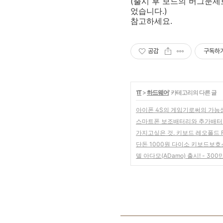
(출시 후 보드의 버그문
었습니다.)
참고하세요.
공감
구독하
'
IT
>
하드웨어
' 카테고리의 다른 글
아이폰 4S의 게임기로써의 가능성
스마트폰 보조배터리와 추가배터
가지고싶은 것. 키보드 레오폴드 F
단돈 1000원 다이소 키보드보호스
델 아다모(ADamo) 출시! - 30