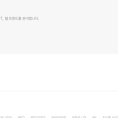
IT, 웹 트렌드를 분석합니다.
애니음악
ED
S100FS
바탕화면
좋은 UX
It
크롬 브