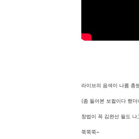
라이브의 음색이 나름 충
(좀 들어본 보컬이다 했더니
창법이 꼭 김완선 필도 나고
쭉쭉쭉~