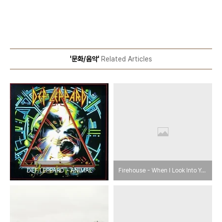
'문화/음악'
Related Articles
DEF LEPPARD - ANIMAL
Firehouse - When I Look Into Your Eyes