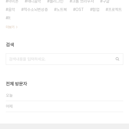
아이폰
애니음악
플러그인
크롬 브라우저
구글
음악
척수소뇌변성증
노트북
OST
협업
프로젝트
It
더보기
검색
전체 방문자
오늘
어제