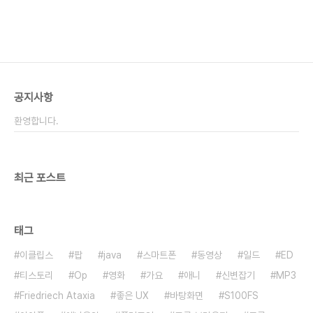
공지사항
환영합니다.
최근 포스트
태그
이클립스
팝
java
스마트폰
동영상
일드
ED
티스토리
Op
영화
가요
애니
신변잡기
MP3
Friedriech Ataxia
좋은 UX
바탕화면
S100FS