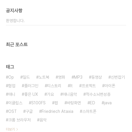
공지사항
환영합니다.
최근 포스트
태그
Op
일드
노트북
영화
MP3
동영상
신변잡기
협업
플러그인
티스토리
It
프로젝트
아이폰
애니
좋은 UX
가요
애니음악
척수소뇌변성증
이클립스
S100FS
팝
바탕화면
ED
java
OST
구글
Friedriech Ataxia
스마트폰
크롬 브라우저
음악
더보기