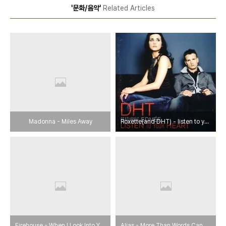
'문화/음악'
Related Articles
Madonna - Miles Away
Roxette(and DHT) - listen to your heart
Firehouse - When I Look Into Your Eyes
Alias - More Than Words Can Say