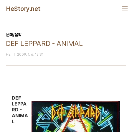
본문 바로가기
HeStory.net
문화/음악
DEF LEPPARD - ANIMAL
HE
2009. 1. 6. 12:31
DEF
LEPPA
RD -
ANIMA
L