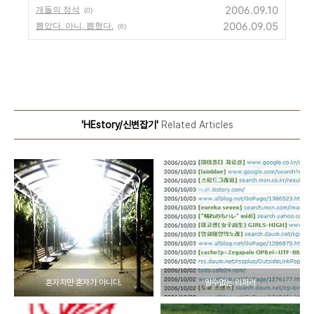
2006.09.10
개돌의 정석
(0)
2006.09.05
뽑았다. 아니, 뽑혔다.
(6)
'HEstory/신변잡기'
Related Articles
혼자지만 혼자가 아니다.
알수없는 리퍼러