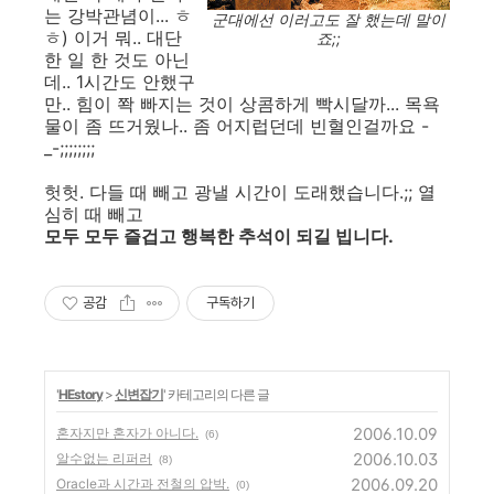
는 강박관념이... ㅎ
군대에선 이러고도 잘 했는데 말이
ㅎ) 이거 뭐.. 대단
죠;;
한 일 한 것도 아닌
데.. 1시간도 안했구
만.. 힘이 쫙 빠지는 것이 상콤하게 빡시달까... 목욕
물이 좀 뜨거웠나.. 좀 어지럽던데 빈혈인걸까요 -
_-;;;;;;;;
헛헛. 다들 때 빼고 광낼 시간이 도래했습니다.;; 열
심히 때 빼고
모두 모두 즐겁고 행복한 추석이 되길 빕니다.
공감
구독하기
'
HEstory
>
신변잡기
' 카테고리의 다른 글
2006.10.09
혼자지만 혼자가 아니다.
(6)
2006.10.03
알수없는 리퍼러
(8)
2006.09.20
Oracle과 시간과 전철의 압박.
(0)