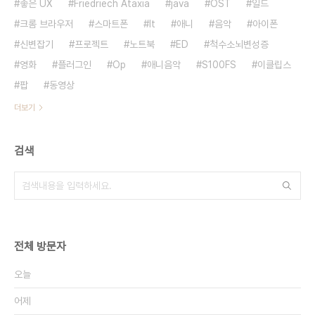
좋은 UX
Friedriech Ataxia
java
OST
일드
크롬 브라우저
스마트폰
It
애니
음악
아이폰
신변잡기
프로젝트
노트북
ED
척수소뇌변성증
영화
플러그인
Op
애니음악
S100FS
이클립스
팝
동영상
더보기
검색
전체 방문자
오늘
어제