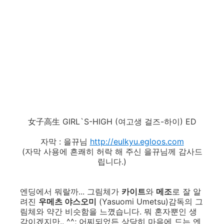
女子高生 GIRL`S-HIGH (여고생 걸즈-하이) ED
자막 : 을뀨님
http://eulkyu.egloos.com
(자막 사용에 흔쾌히 허락 해 주신 을뀨님께 감사드
립니다.)
엔딩에서 뭐랄까... 그림체가
카이트
와
메조
로 잘 알
려진
우메츠 야스오미
(Yasuomi Umetsu)감독의 그
림체와 약간 비슷함을 느꼈습니다. 뭐 혼자뿐인 생
각이겠지만.. ^^; 어찌되었든 상당히 마음에 드는 엔