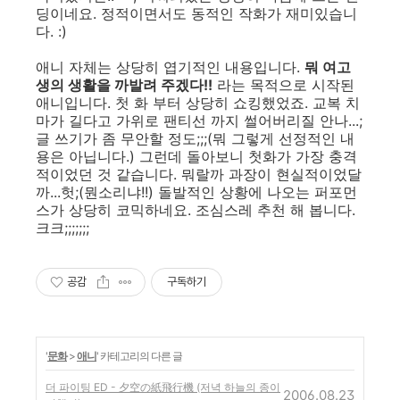
딩이네요. 정적이면서도 동적인 작화가 재미있습니
다. :)
애니 자체는 상당히 엽기적인 내용입니다.
뭐 여고
생의 생활을 까발려 주겠다!!
라는 목적으로 시작된
애니입니다. 첫 화 부터 상당히 쇼킹했었죠. 교복 치
마가 길다고 가위로 팬티선 까지 썰어버리질 안나...;
글 쓰기가 좀 무안할 정도;;;(뭐 그렇게 선정적인 내
용은 아닙니다.) 그런데 돌아보니 첫화가 가장 충격
적이었던 것 같습니다. 뭐랄까 과장이 현실적이었달
까...헛;(뭔소리냐!!) 돌발적인 상황에 나오는 퍼포먼
스가 상당히 코믹하네요. 조심스레 추천 해 봅니다.
크크;;;;;;;
공감
구독하기
'
문화
>
애니
' 카테고리의 다른 글
더 파이팅 ED - 夕空の紙飛行機 (저녁 하늘의 종이
2006.08.23