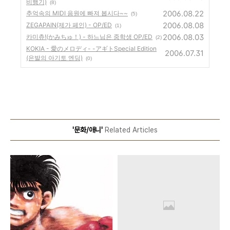
비행기)
(8)
2006.08.22
추억속의 MIDI 음원에 빠져 봅시다~~
(5)
2006.08.08
ZEGAPAIN(제가 페인) - OP/ED
(1)
2006.08.03
카미츄!(かみちゅ！) - 하느님은 중학생 OP/ED
(2)
KOKIA - 愛のメロディ- -アギトSpecial Edition
2006.07.31
(은발의 아기토 엔딩)
(0)
'문화/애니'
Related Articles