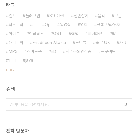
태그
일드
플러그인
S100FS
신변잡기
음악
구글
티스토리
It
Op
동영상
영화
크롬 브라우저
아이폰
이클립스
OST
협업
바탕화면
팝
애니음악
Friedriech Ataxia
노트북
좋은 UX
가요
MP3
스마트폰
ED
척수소뇌변성증
프로젝트
애니
java
더보기
검색
전체 방문자