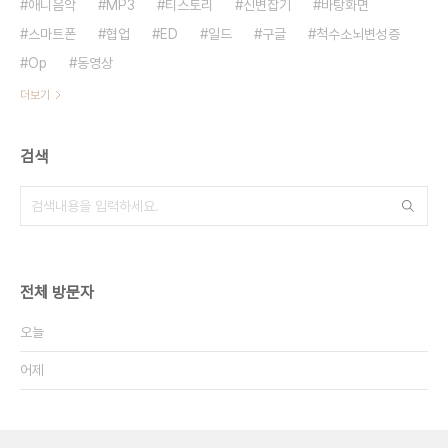
애니음악
MP3
티스토리
신변잡기
바탕화면
스마트폰
협업
ED
일드
구글
척수소뇌변성증
Op
동영상
더보기
검색
전체 방문자
오늘
어제