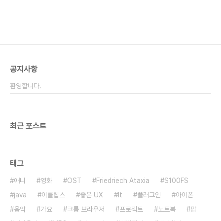
공지사항
환영합니다.
최근 포스트
태그
애니
영화
OST
Friedriech Ataxia
S100FS
java
이클립스
좋은 UX
It
플러그인
아이폰
음악
가요
크롬 브라우저
프로젝트
노트북
팝