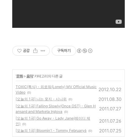
공감
구독하기
'
문화
>
음악
' 카테고리의 다른 글
TOXIC(톡식) - 외로워(Lonely) MV Official Music
2012.10.22
Video
(0)
2011.08.30
[오늘의 1곡] 나는 웃지 - 시나위
(0)
[오늘의 1곡] Falling Slowly(Once OST) - Glen H
2011.07.27
ansard and Marketa Irglova
(0)
‎[오늘의 1곡] Go Away - Lady Jane(레이디 제
2011.07.26
인)
(0)
2011.07.25
[오늘의 1곡] Bloomin'! - Tommy February6
(0)