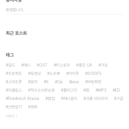
공지사항
환영합니다.
최근 포스트
태그
일드
애니
OST
티스토리
좋은 UX
가요
프로젝트
동영상
노트북
아이폰
S100FS
스마트폰
음악
It
Op
java
바탕화면
이클립스
척수소뇌변성증
플러그인
팝
MP3
ED
Friedriech Ataxia
협업
애니음악
크롬 브라우저
구글
신변잡기
영화
더보기