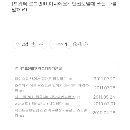
(트위터 로그인ID 아니에요~ 멘션보낼때 쓰는 ID를
말해요)
공감
구독하기
'
IT
>
IT 트렌드
' 카테고리의 다른 글
2011.09.23
페이스북 F8에서 공개된 타임라인
(0)
조석의 아이폰 락스크린 밀어서 잠금해제 배경화
2011.07.28
면
(8)
2011.05.24
제 11회 2011 한국자바개발자 컨퍼런스
(0)
2010.03.01
wake 트위터(twitter) 시작하다.
(5)
텍스트큐브닷컴 스킨 쉬운편집 - 블로그 스킨변
2010.02.28
경
(11)