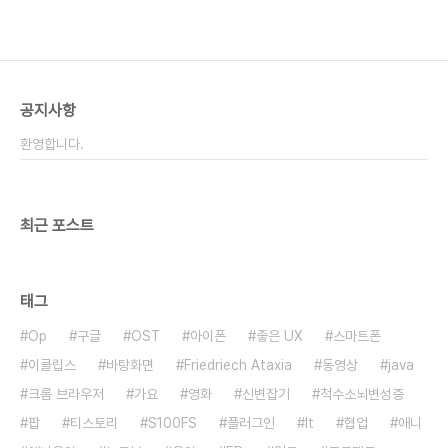
공지사항
환영합니다.
최근 포스트
태그
Op
구글
OST
아이폰
좋은 UX
스마트폰
이클립스
바탕화면
Friedriech Ataxia
동영상
java
크롬 브라우저
가요
영화
신변잡기
척수소뇌변성증
팝
티스토리
S100FS
플러그인
It
협업
애니