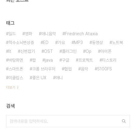
최근 포스트
태그
일드
영화
애니음악
Friedriech Ataxia
척수소뇌변성증
ED
가요
MP3
동영상
노트북
It
신변잡기
OST
플러그인
Op
아이폰
바탕화면
팝
java
구글
프로젝트
티스토리
스마트폰
크롬 브라우저
협업
음악
S100FS
이클립스
좋은 UX
애니
더보기
검색