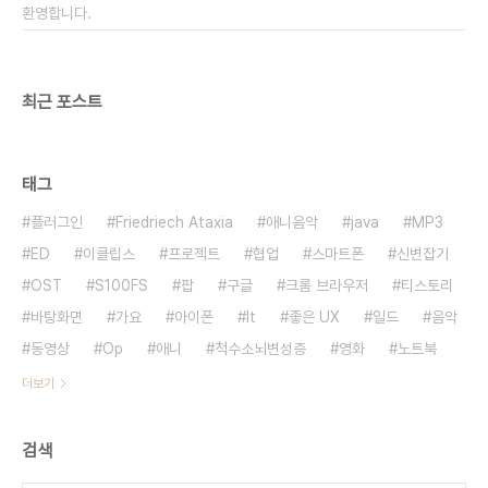
환영합니다.
최근 포스트
태그
플러그인
Friedriech Ataxia
애니음악
java
MP3
ED
이클립스
프로젝트
협업
스마트폰
신변잡기
OST
S100FS
팝
구글
크롬 브라우저
티스토리
바탕화면
가요
아이폰
It
좋은 UX
일드
음악
동영상
Op
애니
척수소뇌변성증
영화
노트북
더보기
검색