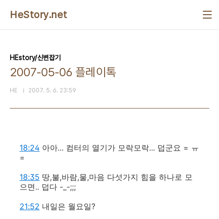
본문 바로가기
HeStory.net
HEstory/신변잡기
2007-05-06 플레이톡
HE
2007. 5. 6. 23:59
18:24
아아... 컴터의 열기가 모락모락... 덥군요 = ㅠ
=
18:35
땅,불,바람,물,마음 다섯가지 힘을 하나로 모
으면.. 덥다 -_-;;;
21:52
내일은 월요일?