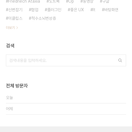
Friedriech Ataxia
노트북
Op
동영상
구글
신변잡기
협업
플러그인
좋은 UX
It
바탕화면
이클립스
척수소뇌변성증
더보기
검색
전체 방문자
오늘
어제