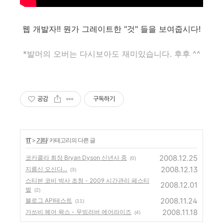
웹 개발자!! 뭔가 그레이트한 "것" 들을 보여줍시다!
*발머의 오버는 다시보아도 재미있습니다. 후후 ^^
공감
구독하기
'
IT
>
기타
' 카테고리의 다른 글
2008.12.25
코카콜라 회장 Bryan Dyson 신년사 중
(0)
2008.12.13
지름신 오신다...
(3)
스티븐 코비 박사 초청 - 2009 시간관리 페스티
2008.12.01
벌
(2)
2008.11.24
블로그 API테스트
(11)
2008.11.18
가쓰비 헤어 왁스 - 무빙러버 에어라이즈
(4)