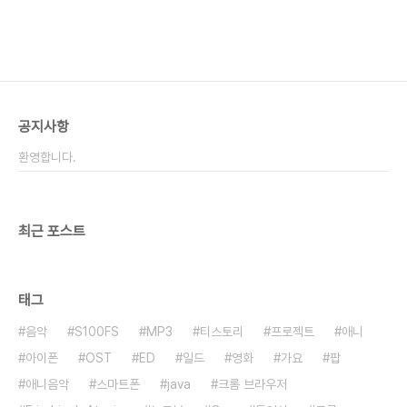
공지사항
환영합니다.
최근 포스트
태그
음악
S100FS
MP3
티스토리
프로젝트
애니
아이폰
OST
ED
일드
영화
가요
팝
애니음악
스마트폰
java
크롬 브라우저